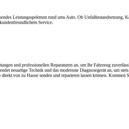
ssendes Leistungsspektrum rund ums Auto. Ob Unfallinstandsetzung, Kar
 kundenfreundlichem Service.
st
ung
en
und
profession
ellen
Rep
ar
ature
n
an
,
um
I
hr
Fah
r
ze
ug
z
u
ver
l
ä
ss
end
et
ne
uart
ige
Techn
ik
und
d
as
modern
ste
Diagn
ose
ger
ä
t
an
,
um
st
ets
o
dire
kt
von
z
u
H
ause
send
en
und
rep
arie
ren
l
ass
en
k
ö
nn
en
.
K
omm
en
S