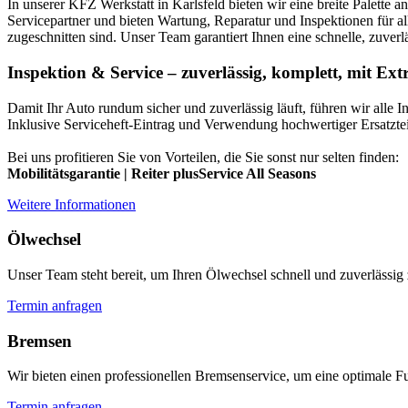
In
unse
rer
K
F
Z
W
erk
st
att
in
Karlsfeld
b
iet
en
w
ir
e
ine
bre
ite
Pal
ette
an
Service
part
ner
und
b
iet
en
W
art
ung
,
Rep
ar
atur
und
In
spe
k
tion
en
f
ür
al
z
ug
es
chn
itten
s
ind
.
Un
ser
Team
g
arant
i
ert
I
hn
en
e
ine
s
chn
elle
,
z
u
ver
l
Inspektion & Service – zuverlässig, komplett, mit Ext
Damit Ihr Auto rundum sicher und zuverlässig läuft, führen wir alle 
Inklusive Serviceheft-Eintrag und Verwendung hochwertiger Ersatztei
Bei uns profitieren Sie von Vorteilen, die Sie sonst nur selten finden:
Mobilitätsgarantie | Reiter plusService All Seasons
Weitere Informationen
Ölwechsel
Unser Team steht bereit, um Ihren Ölwechsel schnell und zuverlässig 
Termin anfragen
Bremsen
Wir bieten einen professionellen Bremsenservice, um eine optimale Fu
Termin anfragen