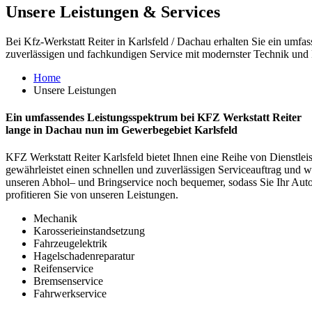
Unsere Leistungen & Services
Bei Kfz-Werkstatt Reiter in Karlsfeld / Dachau erhalten Sie ein umfa
zuverlässigen und fachkundigen Service mit modernster Technik und
Home
Unsere Leistungen
Ein umfassendes Leistungsspektrum bei KFZ Werkstatt Reiter
lange in Dachau nun im Gewerbegebiet Karlsfeld
K
F
Z
W
erk
st
att
Re
iter
Karlsfeld
b
iet
et
I
hn
en
e
ine
Rei
he
von
D
ien
st
le
i
g
ew
ä
hr
le
ist
et
e
inen
s
chn
ellen
und
z
u
ver
l
ä
ss
igen
Service
au
ft
rag
und
w
unse
ren
Ab
hol
–
und
Br
ings
erv
ice
no
ch
be
qu
emer
,
sod
ass
Sie
I
hr
Aut
profit
ie
ren
Sie
von
unse
ren
Le
ist
ung
en
.
Mechanik
Karosserieinstandsetzung
Fahrzeugelektrik
Hagelschadenreparatur
Reifenservice
Bremsenservice
Fahrwerkservice