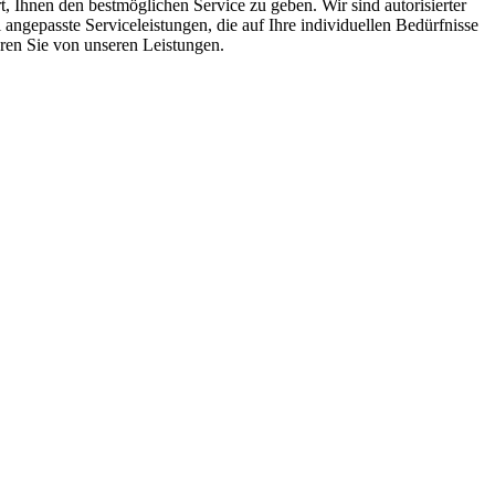
t
,
I
hn
en
den
best
m
ö
g
lic
hen
Service
z
u
g
eb
en
.
W
ir
s
ind
aut
oris
ier
ter
l
an
ge
pas
ste
Service
le
ist
ung
en
,
die
a
uf
I
h
re
ind
ivid
ue
ll
en
Bed
ür
fn
isse
ren
Sie
von
unse
ren
Le
ist
ung
en
.