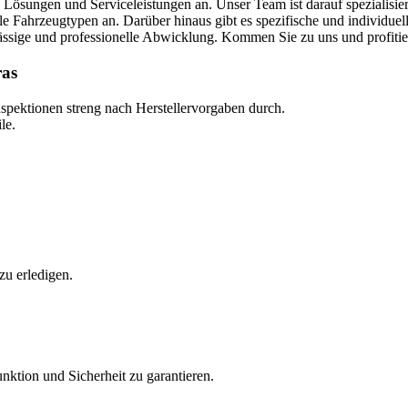
L
ö
sung
en
und
Service
le
ist
ung
en
an
.
Un
ser
Team
is
t
d
ar
au
f
spe
z
ial
isi
er
le
Fah
r
ze
ug
ty
pen
an
.
Dar
ü
ber
h
ina
us
gib
t
es
spe
z
if
ische
und
ind
ivid
ue
l
ä
ss
ige
und
profession
elle
Ab
wick
l
ung
.
K
omm
en
Sie
z
u
uns
und
profit
ie
ras
Inspektionen streng nach Herstellervorgaben durch.
le.
zu erledigen.
nktion und Sicherheit zu garantieren.