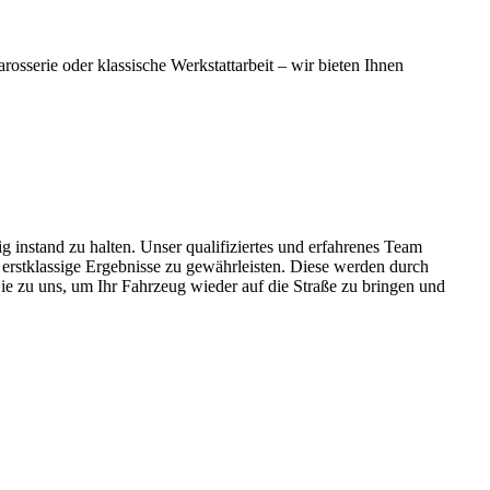
osserie oder klassische Werkstattarbeit – wir bieten Ihnen
ig
inst
and
z
u
hal
ten
.
Un
ser
qual
if
iz
i
ert
es
und
er
f
ah
ren
es
Team
er
st
k
lass
ige
Er
ge
bn
isse
z
u
g
ew
ä
hr
le
ist
en
.
D
ies
e
w
er
den
d
urch
ie
z
u
uns
,
um
I
hr
Fah
r
ze
ug
w
ied
er
a
uf
die
Stra
ß
e
z
u
bring
en
und